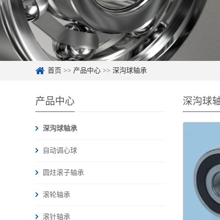
首页
>>
产品中心
>>
深沟球轴承
产品中心
深沟球
深沟球轴承
自动调心球
圆炷滚子轴承
滚轮轴承
滚针轴承