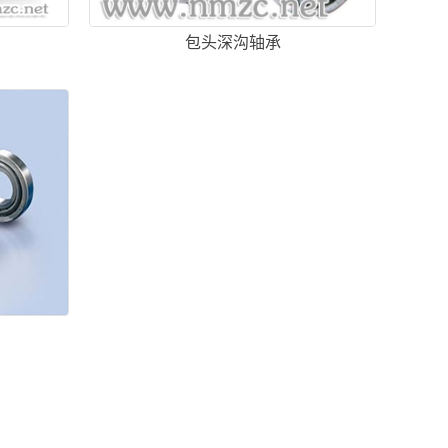
包头深沟轴承