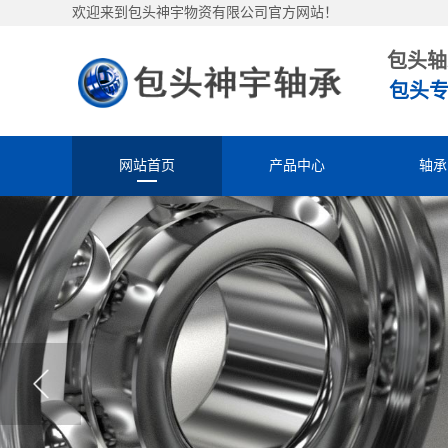
欢迎来到包头神宇物资有限公司官方网站！
包头轴
包头
网站首页
产品中心
轴承