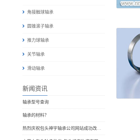
角接触球轴承
圆锥滚子轴承
推力球轴承
关节轴承
滑动轴承
新闻资讯
轴承型号查询
轴承的材料？
热烈庆祝包头神宇轴承公司网站成功改版！