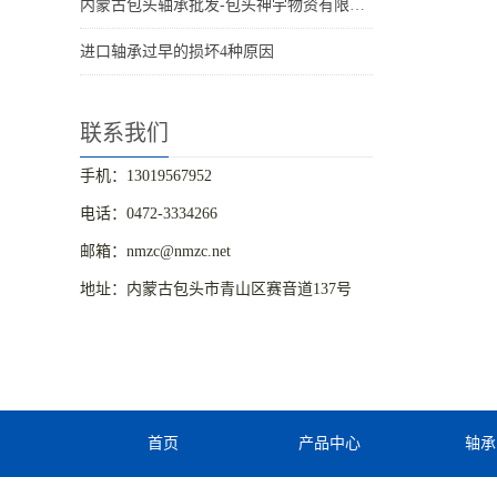
内蒙古包头轴承批发-包头神宇物资有限公司
进口轴承过早的损坏4种原因
联系我们
手机：13019567952
电话：0472-3334266
邮箱：nmzc@nmzc.net
地址：内蒙古包头市青山区赛音道137号
首页
产品中心
轴承