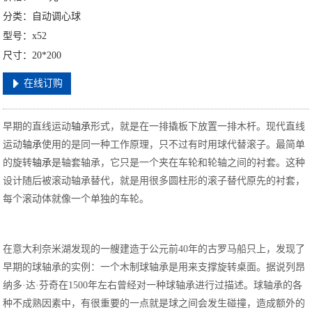
分类：自动调心球
型号：x52
尺寸：20*200
在线订购
早期的直线运动
轴承
形式，就是在一排撬板下放置一排木杆。现代直线
运动
轴承
使用的是同一种工作原理，只不过有时用球代替滚子。最简单
的旋转
轴承
是轴套轴承，它只是一个夹在车轮和轮轴之间的衬套。这种
设计随后被滚动轴承替代，就是用很多圆柱形的滚子替代原先的衬套，
每个滚动体就像一个单独的车轮。
在意大利奈米湖发现的一艘建造于公元前40年的古罗马船只上，发现了
早期的球轴承的实例：一个木制球轴承是用来支撑旋转桌面。据说列昂
纳多·达·芬奇在1500年左右曾经对一种球轴承进行过描述。球轴承的各
种不成熟因素中，有很重要的一点就是球之间会发生碰撞，造成额外的