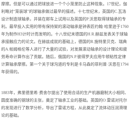
摩擦。但是可以通过把球放进一个个小笼里防止这种现象。17世纪，伽
利略对“笼装球”的球轴承做过最早的描述。十七世纪末，英国的C.瓦洛
设计制造球轴承，并装在邮车上试用以及英国的P.沃思取得球轴承的专
利。最早投入实用的带有保持架的滚动轴承是钟表匠约翰·哈里逊于1760
年为制作H3计时计而发明的。十八世纪末德国的H.R.赫兹发表关于球轴
承接触应力的论文。在赫兹成就的基础上，德国的R.施特里贝克、瑞典
的A.帕姆格伦等人进行了大量的试验，对发展滚动轴承的设计理论和疲
劳寿命计算作出了贡献。随后，俄国的N.P.彼得罗夫应用牛顿粘性定律
计算轴承摩擦。第一个关于球沟道的专利是卡马森的菲利普·沃恩在1794
年获得的。
1883年，弗里德里希·费舍尔提出了使用合适的生产机器磨制大小相同、
圆度准确的钢球的主张，奠定了轴承工业的基础。英国的O.雷诺对托尔
的发现进行了数学分析，导出了雷诺方程，从此奠定了流体动压润滑理
论的基础。